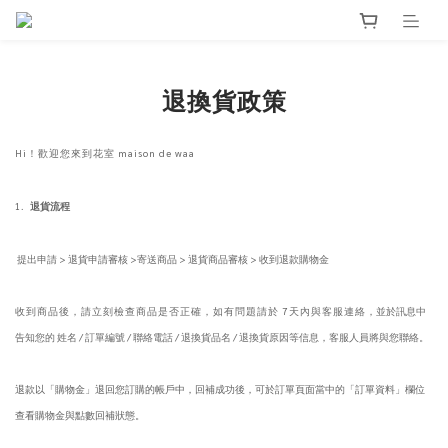
退換貨政策
Hi
！歡迎您來到花室
maison de waa
1.
退貨流程
提出申請
>
退貨申請審核
>
寄送商品
>
退貨商品審核
>
收到退款購物金
收到商品後，請立刻檢查商品是否正確，如有問題請於
7
天內與客服連絡
，並於訊息中
告知您的
姓名
/
訂單編號
/
聯絡電話
/
退換貨品名
/
退換貨原因等信息，客服人員將與您聯絡。
退款以「購物金」退回您訂購的帳戶中
，
回補成功後，可於訂單頁面當中的「訂單資料」欄位
查看購物金與點數回補狀態。