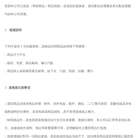
若因本公司之疏忽（寄錯商品／商品瑕疵）造成您的退換貨，退回產生的運費及再次配送運費
均由本公司承擔。
2.
退貨說明
下列不提供
7
天的鑑賞期，請務必詳閱商品說明再下單購買：
::
商品尺寸不合
::
線頭、色差、新品氣味、極小污點
::
商品因人為因素而產生破壞，如下水、污損、毀損、刮傷、髒污
3.
退換貨注意事項
::
退回商品須保持商品本體、附件、內外包裝、配件、贈品、二
/
三聯式發票、原廠包裝及所有
隨附資料的完整性，若原包裝或商品損毀，具不受理退換貨之權力。
::
除瑕疵品外，其他原因退換貨請自行支付往來運費。換貨出貨時，本公司以訂單寄送地址為
主，如修改收件資料、地址等影響運費不同，請理解額外之費用需自行負擔。
::
換貨僅能針對同一項商品更換。若欲換成其他品項或尺寸，請先將原商品退貨再重新訂購您所