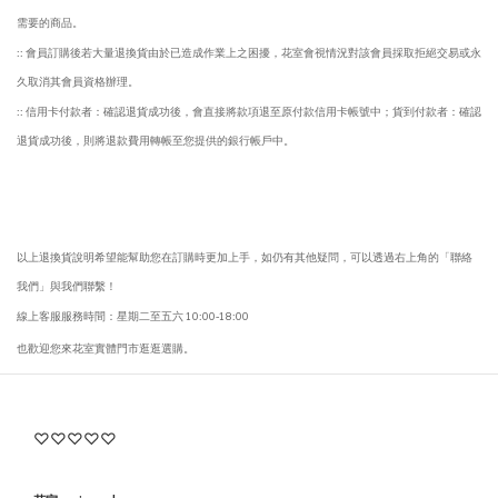
需要的商品。
::
會員訂購後若大量退換貨由於已造成作業上之困擾，花室會視情況對該會員採取拒絕交易或永
久取消其會員資格辦理。
::
信用卡付款者：確認退貨成功後，會直接將款項退至原付款信用卡帳號中；貨到付款者：確認
退貨成功後，則將退款費用轉帳至您提供的銀行帳戶中。
以上退換貨說明希望能幫助您在訂購時更加上手，如仍有其他疑問，可以透過右上角的「聯絡
我們」與我們聯繫！
線上客服服務時間：星期二至五六
10:00-18:00
也歡迎您來花室實體門市逛逛選購。
♡♡♡♡♡